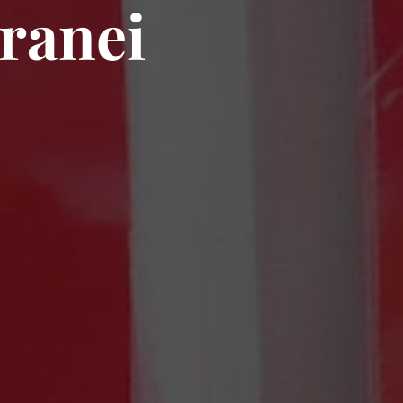
ranei
I