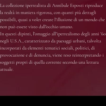
La collezione iperrealista di Annibale Esposti riproduce
la realtà in maniera rigorosa, con quanti più dettagli
possibili, quasi a voler creare l’illusione di un mondo che
non può essere visto dall’occhio umano.
In questi dipinti, l’omaggio all’iperrealismo degli anni ’60
negli U.S.A., caratterizzato da paesaggi urbani, talvolta
incorporati da elementi tematici sociali, politici, di
provocazione e di denuncia, viene reso reinterpretando i
soggetti propri di quella corrente secondo una lettura
attuale.